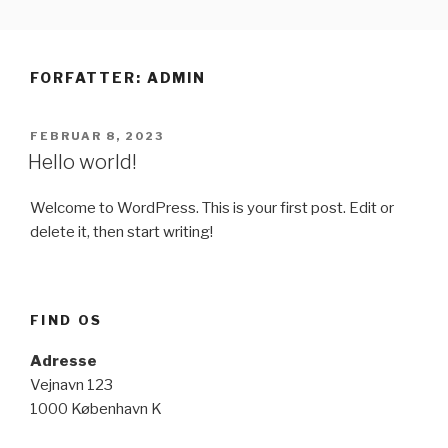
Videre
JANOME OVERLOCKER –
til
KVALITET OG PRÆCISION
indhold
FORFATTER:
ADMIN
UDGIVET
FEBRUAR 8, 2023
DEN
Hello world!
Welcome to WordPress. This is your first post. Edit or
delete it, then start writing!
FIND OS
Adresse
Vejnavn 123
1000 København K